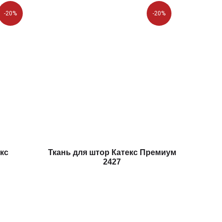
-20%
-20%
кс
Ткань для штор Катекс Премиум
2427