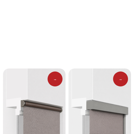
Варианты
штор
→
→