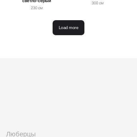
светло-серый
300 см
230 см
Load more
Создаём атмосферу, в которую
хочется возвращаться
Портфолио
Люберцы