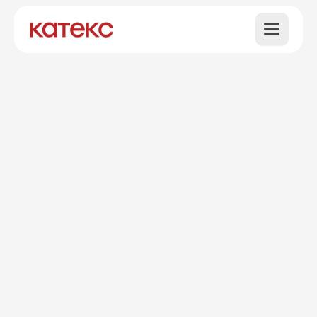
200+
позитивных
отзывов от
клиентов
Пошив
римских