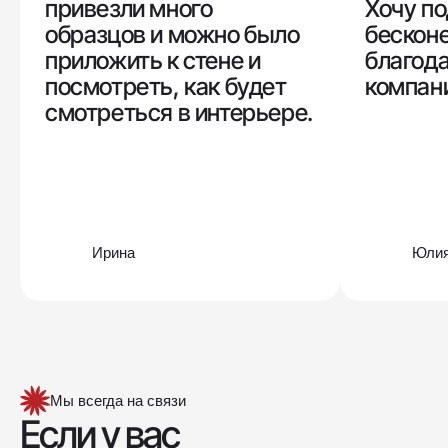
привезли много
Хочу по
образцов и можно было
бескон
приложить к стене и
благод
посмотреть, как будет
компани
смотреться в интерьере.
Ирина
Юли
Мы всегда на связи
Если у вас