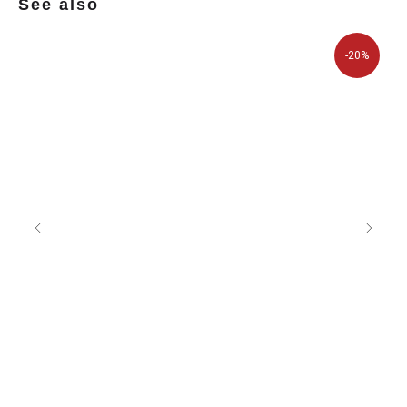
See also
-20%